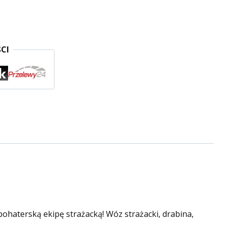
CI
aterską ekipę strażacką! Wóz strażacki, drabina,