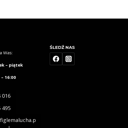
ŚLEDŹ NAS
a Was:
ek – piątek
 – 16:00
4 016
5 495
figlemalucha.p
l