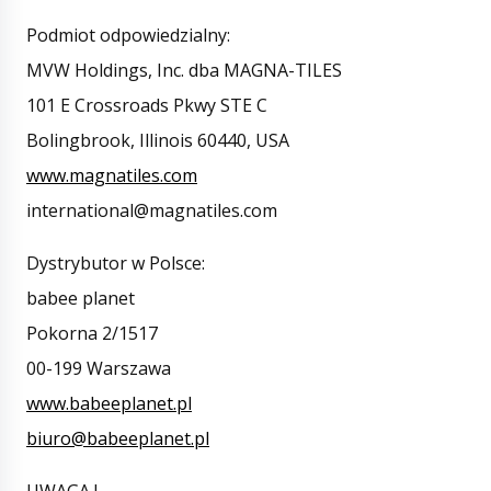
Podmiot odpowiedzialny:
MVW Holdings, Inc. dba MAGNA-TILES
101 E Crossroads Pkwy STE C
Bolingbrook, Illinois 60440, USA
www.magnatiles.com
international@magnatiles.com
Dystrybutor w Polsce:
babee planet
Pokorna 2/1517
00-199 Warszawa
www.babeeplanet.pl
biuro@babeeplanet.pl