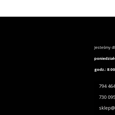
Jesteśmy dl
poniedział
godz.: 8:00
794 46
730 09
sklep@