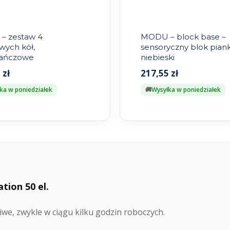
– zestaw 4
MODU – block base –
wych kół,
sensoryczny blok pian
ańczowe
niebieski
5
zł
217,55
zł
ka w poniedziałek
Wysyłka w poniedziałek
ion 50 el.
we, zwykle w ciągu kilku godzin roboczych.