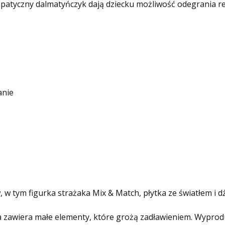
mpatyczny dalmatyńczyk dają dziecku możliwość odegrania re
anie
 tym figurka strażaka Mix & Match, płytka ze światłem i d
wka zawiera małe elementy, które grożą zadławieniem. Wypr