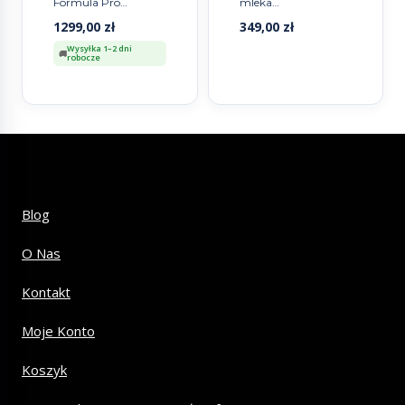
Formula Pro
mleka
Advanced Beżowy
modyfikowanego
1299,00
zł
349,00
zł
Oat/Beige
Wysyłka 1–2 dni
robocze
Blog
O Nas
Kontakt
Moje Konto
Koszyk