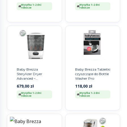
Wysyłka 1–2 dni
Wysyłka 1–2 dni
robocze
robocze
Baby Brezza
Baby Brezza Tabletki
Sterylizer Dryer
czyszczące do Bottle
Advanced –
Washer Pro
sterylizator i
679,00
zł
118,00
zł
suszarka do butelek
Wysyłka 1–2 dni
Wysyłka 1–2 dni
robocze
robocze