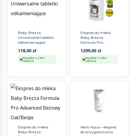
Baby Brezza
Ekspres do mleka
Uniwersalne tabletki
Baby Brezza
odkamieniające
Formula Pro
Advanced All White
118,00
zł
1299,00
zł
Wysyłka 1–2 dni
Wysyłka 1–2 dni
robocze
robocze
Ekspres do mleka
Neno Aqua – ekspres
Baby Brezza
do przygotowania