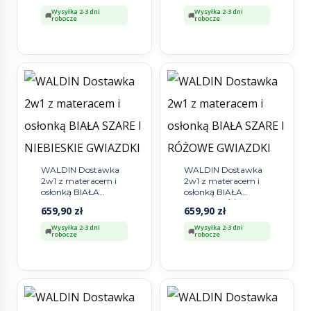
Wysyłka 2-3 dni
Wysyłka 2-3 dni
robocze
robocze
WALDIN Dostawka
WALDIN Dostawka
2w1 z materacem i
2w1 z materacem i
osłonką BIAŁA
osłonką BIAŁA
SZARE I NIEBIESKIE
SZARE I RÓŻOWE
659,90
zł
659,90
zł
GWIAZDKI
GWIAZDKI
Wysyłka 2-3 dni
Wysyłka 2-3 dni
robocze
robocze