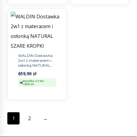
WALDIN Dostawka
2w1 z materacem i
osłonką NATURAL
SZARE KROPKI
659,90
zł
Wysyłka 2-3 dni
robocze
1
2
→