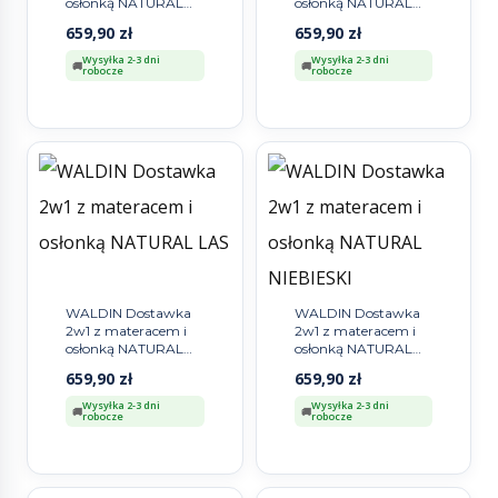
osłonką NATURAL
osłonką NATURAL
BIAŁE SZARE
GWIAZDKI
659,90
zł
659,90
zł
GWIAZDKI
Wysyłka 2-3 dni
Wysyłka 2-3 dni
robocze
robocze
WALDIN Dostawka
WALDIN Dostawka
2w1 z materacem i
2w1 z materacem i
osłonką NATURAL
osłonką NATURAL
LAS
NIEBIESKI
659,90
zł
659,90
zł
Wysyłka 2-3 dni
Wysyłka 2-3 dni
robocze
robocze