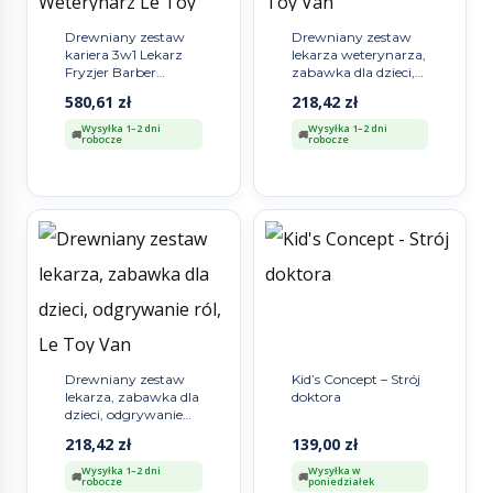
Drewniany zestaw
Drewniany zestaw
kariera 3w1 Lekarz
lekarza weterynarza,
Fryzjer Barber
zabawka dla dzieci,
Weterynarz Le Toy
Le Toy Van
580,61
zł
218,42
zł
Van
Wysyłka 1–2 dni
Wysyłka 1–2 dni
robocze
robocze
Drewniany zestaw
Kid’s Concept – Strój
lekarza, zabawka dla
doktora
dzieci, odgrywanie
ról, Le Toy Van
218,42
zł
139,00
zł
Wysyłka 1–2 dni
Wysyłka w
robocze
poniedziałek