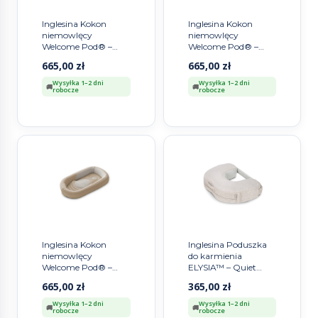
Inglesina Kokon
Inglesina Kokon
niemowlęcy
niemowlęcy
Welcome Pod® –
Welcome Pod® –
Harmony Grey
Quiet Beige
665,00
zł
665,00
zł
Wysyłka 1–2 dni
Wysyłka 1–2 dni
robocze
robocze
Inglesina Kokon
Inglesina Poduszka
niemowlęcy
do karmienia
Welcome Pod® –
ELYSIA™ – Quiet
Warm Beige
Beige
665,00
zł
365,00
zł
Wysyłka 1–2 dni
Wysyłka 1–2 dni
robocze
robocze