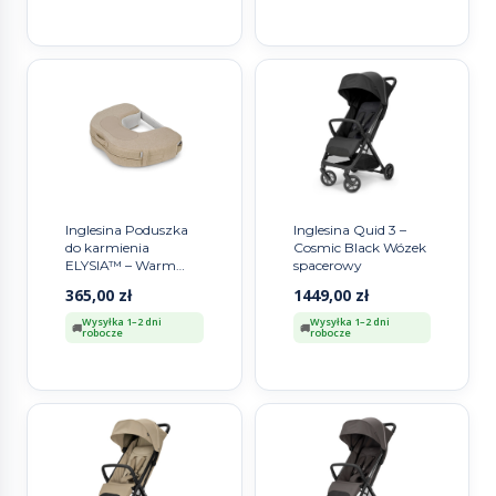
Inglesina Poduszka
Inglesina Quid 3 –
do karmienia
Cosmic Black Wózek
ELYSIA™ – Warm
spacerowy
Beige
365,00
zł
1449,00
zł
Wysyłka 1–2 dni
Wysyłka 1–2 dni
robocze
robocze