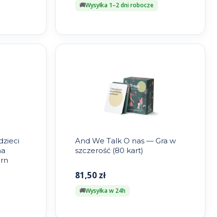
Wysyłka 1–2 dni robocze
dzieci
And We Talk O nas — Gra w
na
szczerość (80 kart)
rn
81,50
zł
Wysyłka w 24h