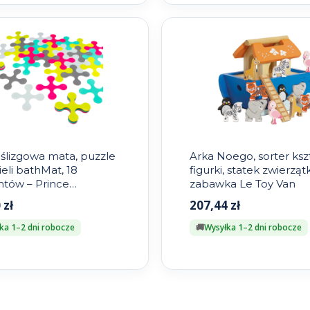
ślizgowa mata, puzzle
Arka Noego, sorter ksz
eli bathMat, 18
figurki, statek zwierząt
tów – Prince
zabawka Le Toy Van
art
0
zł
207,44
zł
ka 1–2 dni robocze
Wysyłka 1–2 dni robocze