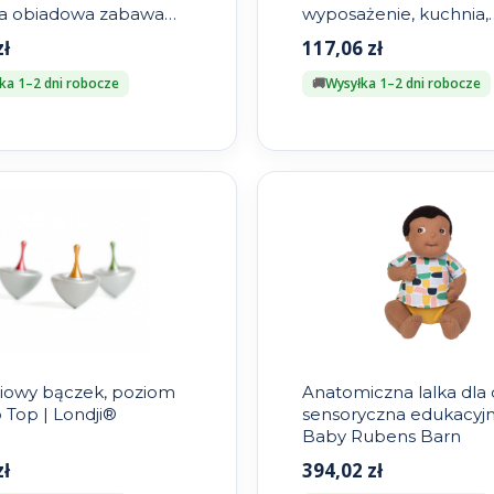
a obiadowa zabawa
wyposażenie, kuchnia,
y
Lundby
zł
117,06
zł
ka 1–2 dni robocze
Wysyłka 1–2 dni robocze
iowy bączek, poziom
Anatomiczna lalka dla 
 Top | Londji®
sensoryczna edukacyjn
Baby Rubens Barn
zł
394,02
zł