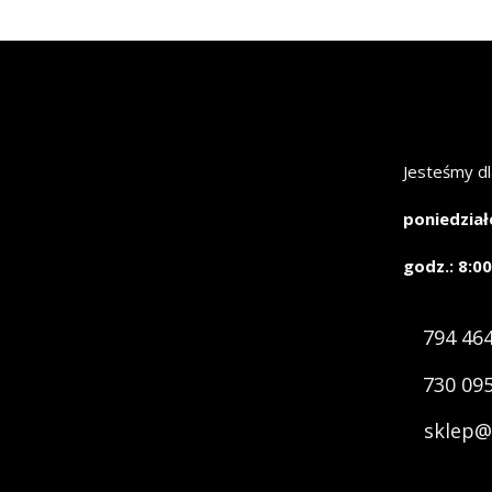
Jesteśmy dl
poniedział
godz.: 8:00
794 46
730 09
sklep@