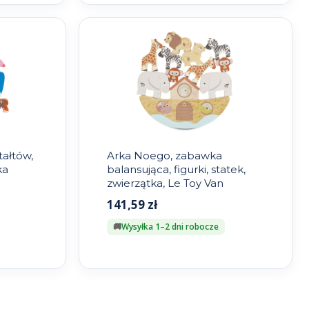
tałtów,
Arka Noego, zabawka
ka
balansująca, figurki, statek,
zwierzątka, Le Toy Van
141,59
zł
Wysyłka 1–2 dni robocze