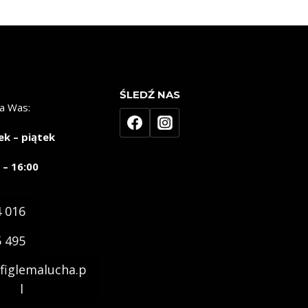
ŚLEDŹ NAS
a Was:
ek – piątek
 – 16:00
4 016
5 495
figlemalucha.p
l