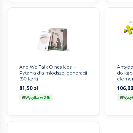
And We Talk O nas kids —
Antypo
Pytania dla młodszej generacji
do kąpi
(80 kart)
elemen
Lionhe
81,50
zł
106,0
Wysyłka w 24h
Wysył