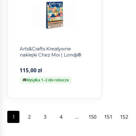
Arts&Crafts Kreatywne
naklejki Chez Moi | Londji®
115,00
zł
Wysyłka 1–2 dni robocze
1
2
3
4
…
150
151
152