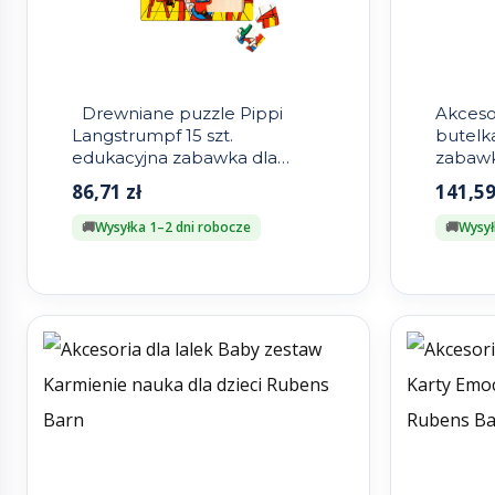
Drewniane puzzle Pippi
Akcesor
Langstrumpf 15 szt.
butelk
edukacyjna zabawka dla
zabawk
dzieci
86,71
zł
141,5
Wysyłka 1–2 dni robocze
Wysył