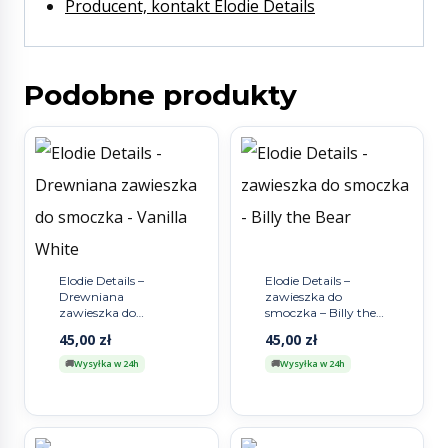
Producent, kontakt Elodie Details
Podobne produkty
Elodie Details –
Elodie Details –
Drewniana
zawieszka do
zawieszka do
smoczka – Billy the
smoczka – Vanilla
Bear
45,00
zł
45,00
zł
White
Wysyłka w 24h
Wysyłka w 24h