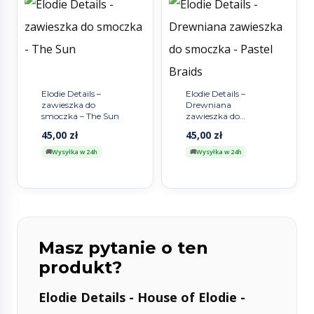
Elodie Details –
Elodie Details –
zawieszka do
Drewniana
smoczka – The Sun
zawieszka do
smoczka – Pastel
45,00
zł
45,00
zł
Braids
Wysyłka w 24h
Wysyłka w 24h
Masz pytanie o ten
produkt?
Elodie Details - House of Elodie -