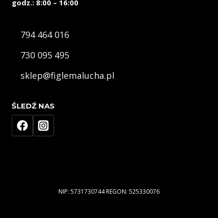
godz.: 8:00 – 16:00
794 464 016
730 095 495
sklep@figlemalucha.pl
ŚLEDŹ NAS
NIP: 5731730744 REGON: 525330076