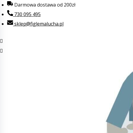
Przejdź
Darmowa dostawa od 200zł
do
730 095 495
treści
sklep@figlemalucha.pl