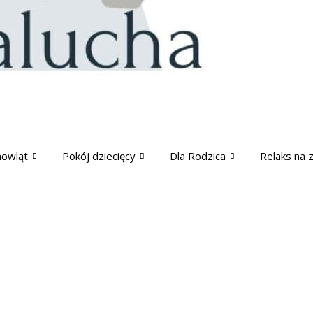
mowląt
Pokój dziecięcy
Dla Rodzica
Relaks na 