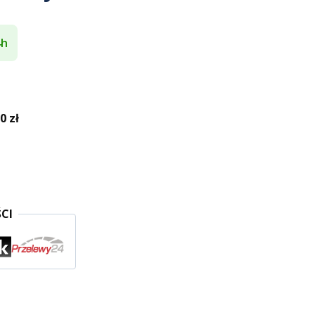
4h
 zł
CI