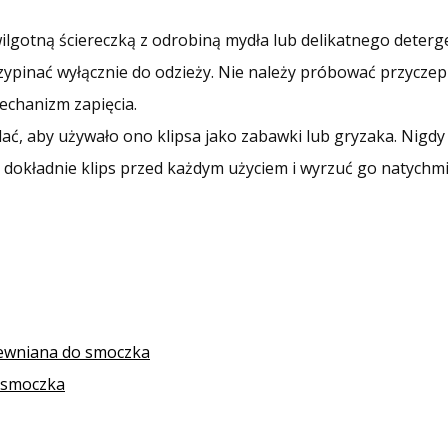
 wilgotną ściereczką z odrobiną mydła lub delikatnego deterg
zypinać wyłącznie do odzieży. Nie należy próbować przyczep
echanizm zapięcia.
ać, aby używało ono klipsa jako zabawki lub gryzaka. Nigdy 
j dokładnie klips przed każdym użyciem i wyrzuć go natychmi
drewniana do smoczka
o smoczka