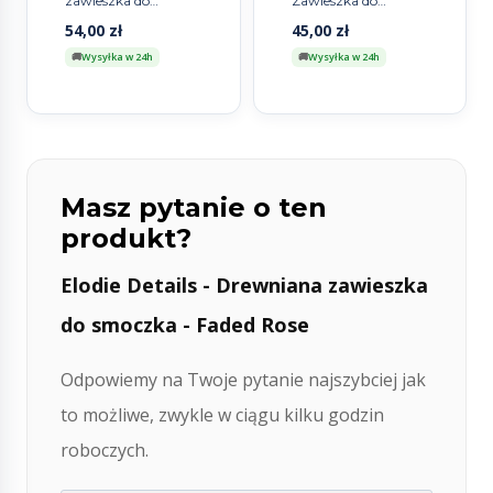
zawieszka do
Zawieszka do
smoczka – Candy
smoczka – Free Bird
54,00
zł
45,00
zł
Stripes
Wysyłka w 24h
Wysyłka w 24h
Masz pytanie o ten
produkt?
Elodie Details - Drewniana zawieszka
do smoczka - Faded Rose
Odpowiemy na Twoje pytanie najszybciej jak
to możliwe, zwykle w ciągu kilku godzin
roboczych.