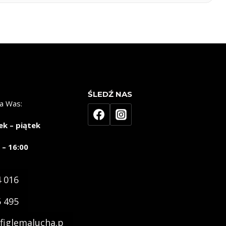
ŚLEDŹ NAS
a Was:
ek – piątek
 – 16:00
4 016
5 495
figlemalucha.p