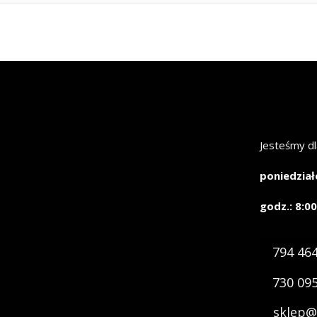
Jesteśmy dl
poniedział
godz.: 8:00
794 46
730 09
sklep@