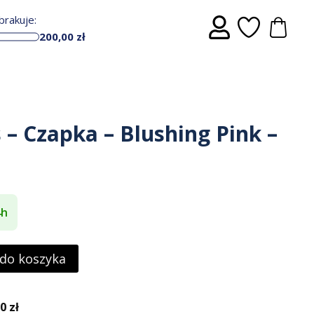
rakuje:
200,00
zł
s – Czapka – Blushing Pink –
4h
 do koszyka
 zł