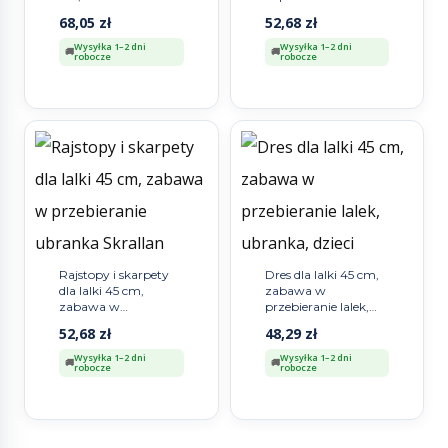
lalek, Skrallan
buty, Skrallan
68,05
zł
52,68
zł
Wysyłka 1–2 dni
Wysyłka 1–2 dni
robocze
robocze
Rajstopy i skarpety
Dres dla lalki 45 cm,
dla lalki 45 cm,
zabawa w
zabawa w
przebieranie lalek,
przebieranie
ubranka, dzieci
52,68
zł
48,29
zł
ubranka Skrallan
Skrallan
Wysyłka 1–2 dni
Wysyłka 1–2 dni
robocze
robocze