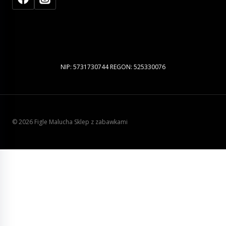
NIP: 5731730744 REGON: 525330076
© 2026 Figle Malucha Sklep z zabawkami