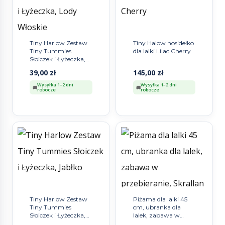
Tiny Harlow Zestaw
Tiny Halow nosidełko
Tiny Tummies
dla lalki Lilac Cherry
Słoiczek i Łyżeczka,
Lody Włoskie
39,00
zł
145,00
zł
Wysyłka 1–2 dni
Wysyłka 1–2 dni
robocze
robocze
Tiny Harlow Zestaw
Piżama dla lalki 45
Tiny Tummies
cm, ubranka dla
Słoiczek i Łyżeczka,
lalek, zabawa w
Jabłko
przebieranie,