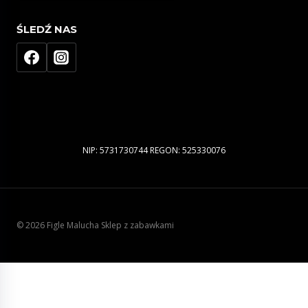
ŚLEDŹ NAS
NIP: 5731730744 REGON: 525330076
© 2026 Figle Malucha Sklep z zabawkami