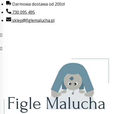
Przejdź
Darmowa dostawa od 200zł
do
730 095 495
treści
sklep@figlemalucha.pl