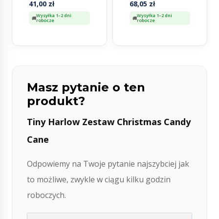
41,00
zł
68,05
zł
Skrallan
Wysyłka 1–2 dni
Wysyłka 1–2 dni
robocze
robocze
Masz pytanie o ten
produkt?
Tiny Harlow Zestaw Christmas Candy
Cane
Odpowiemy na Twoje pytanie najszybciej jak
to możliwe, zwykle w ciągu kilku godzin
roboczych.