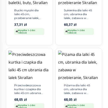
Buciki myszki dla
Sukienka dla lalki 45
lalki 45 cm,
cm, ubranka dla
przebieranie lalek,
lalek, zabawa w
baletki, buty,
przebieranie Skrallan
37,31
zł
60,37
zł
Skrallan
Wysyłka 1–2 dni
Wysyłka 1–2 dni
robocze
robocze
Przeciwdeszczowa
Piżama dla lalki 45
kurtka i czapka dla
cm, ubranka dla
lalki 45 cm ubrania
lalek, zabawa w
dla lalek Skrallan
przebieranie,
68,05
zł
68,05
zł
Skrallan
Wysyłka 1–2 dni
Wysyłka 1–2 dni
robocze
robocze