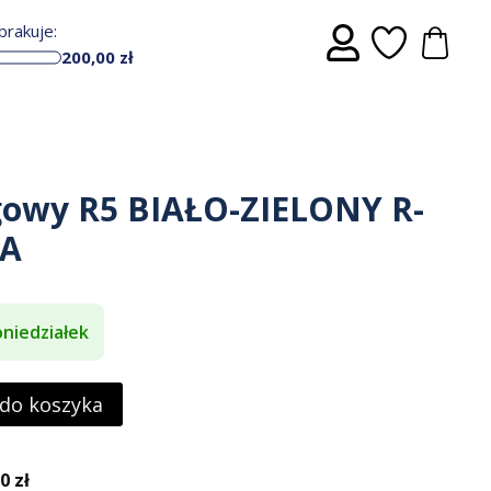
rakuje:
200,00
zł
gowy R5 BIAŁO-ZIELONY R-
VA
niedziałek
 do koszyka
 zł