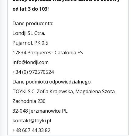
od lat 3 do 103!
Dane producenta:
Londji SL Ctra.
Pujarnol, PK 0,5
17834 Porqueres · Catalonia ES
info@londji.com
+34 (0) 972570524
Dane podmiotu odpowiedzialnego:
TOYKI S.C. Zofia Krajewska, Magdalena Szota
Zachodnia 230
32-048 Jerzmanowice PL
kontakt@toyki.pl
+48 607 44 33 82