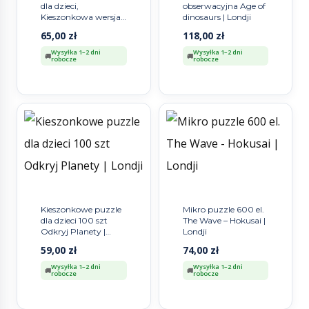
dla dzieci,
obserwacyjna Age of
Kieszonkowa wersja
dinosaurs | Londji
Dzień i Noc | Londji®
65,00
zł
118,00
zł
Wysyłka 1–2 dni
Wysyłka 1–2 dni
robocze
robocze
Kieszonkowe puzzle
Mikro puzzle 600 el.
dla dzieci 100 szt
The Wave – Hokusai |
Odkryj Planety |
Londji
Londji
59,00
zł
74,00
zł
Wysyłka 1–2 dni
Wysyłka 1–2 dni
robocze
robocze