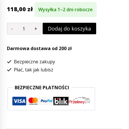
118,00
zł
Wysyłka 1–2 dni robocze
ilość
Dodaj do koszyka
Puzzle
dla
Darmowa dostawa od 200 zł
dzieci,
Bezpieczne zakupy
okrągłe,
Płać, tak jak lubisz
Grawitacja|
Londji
BEZPIECZNE PŁATNOŚCI