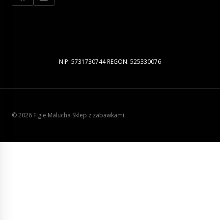
NIP: 5731730744 REGON: 525330076
© 2026 Figle Malucha Sklep z zabawkami