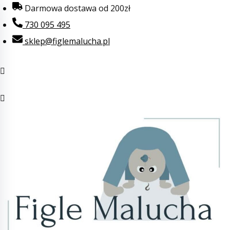
Przejdź
Darmowa dostawa od 200zł
do
730 095 495
treści
sklep@figlemalucha.pl