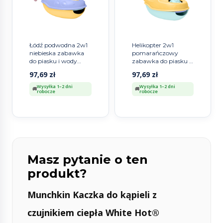
Łódź podwodna 2w1
Helikopter 2w1
niebieska zabawka
pomarańczowy
do piasku i wody
zabawka do piasku i
statek dzieci Simple.
wody dla dzieci
97,69
zł
97,69
zł
Simple.
Wysyłka 1–2 dni
Wysyłka 1–2 dni
robocze
robocze
Masz pytanie o ten
produkt?
Munchkin Kaczka do kąpieli z
czujnikiem ciepła White Hot®