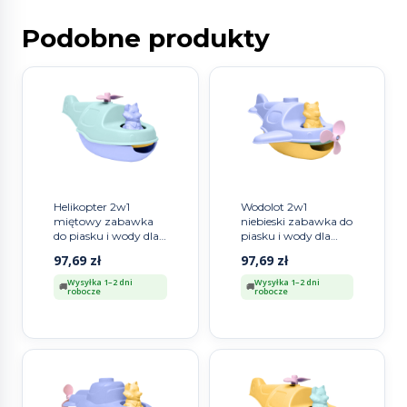
Podobne produkty
Helikopter 2w1
Wodolot 2w1
miętowy zabawka
niebieski zabawka do
do piasku i wody dla
piasku i wody dla
dzieci samolot
dzieci statek Simple.
97,69
zł
97,69
zł
Simple.
Wysyłka 1–2 dni
Wysyłka 1–2 dni
robocze
robocze