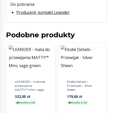
Do pobrania
Producent, kontakt Leander
Podobne produkty
LEANDER – mata do
Elodie Details –
przewijania
Przewijak – Silver
MATTY™ Mini, sage
Sheen
green
322,05
zł
179,00
zł
Wysyłka w 24h
Wysyłka w 24h