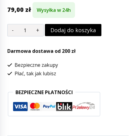
79,00
zł
Wysyłka w 24h
ilość
Dodaj do koszyka
LEANDER
-
Darmowa dostawa od 200 zł
podkład
Bezpieczne zakupy
na
Płać, tak jak lubisz
przewijak
MATTY™,
BEZPIECZNE PŁATNOŚCI
zielony