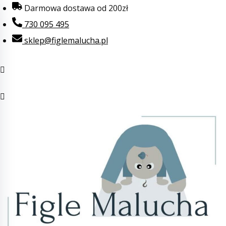
Przejdź
Darmowa dostawa od 200zł
do
730 095 495
treści
sklep@figlemalucha.pl