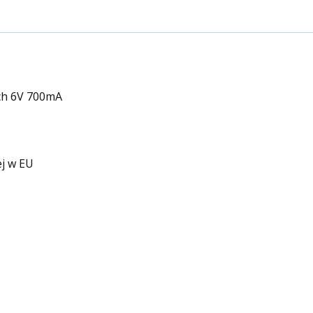
ch 6V 700mA
j w EU