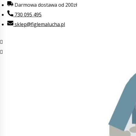
Przejdź
Darmowa dostawa od 200zł
do
730 095 495
treści
sklep@figlemalucha.pl