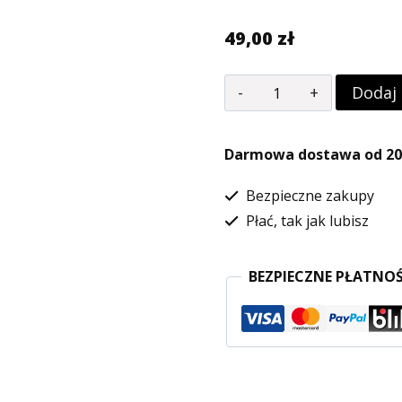
49,00
zł
ilość
Dodaj
Ładowarka
6V
Darmowa dostawa od 200
700mA,
Bezpieczne zakupy
Autka
Płać, tak jak lubisz
na
akumulator,
BEZPIECZNE PŁATNOŚ
akcesoria