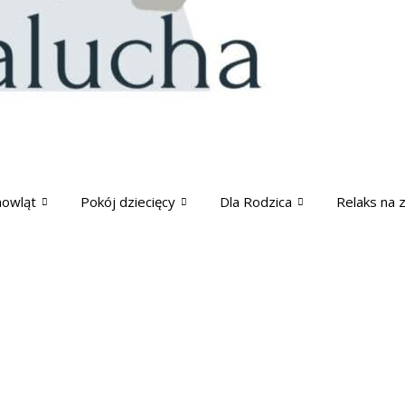
mowląt
Pokój dziecięcy
Dla Rodzica
Relaks na 