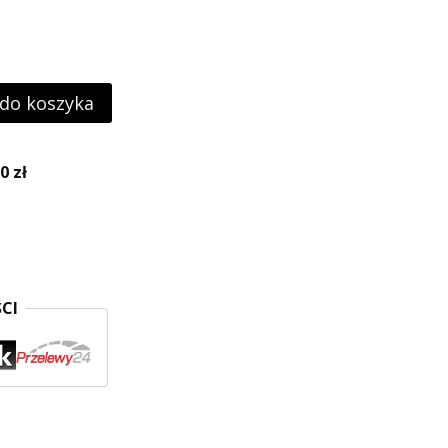
 do koszyka
 zł
CI