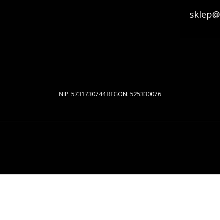
sklep@
NIP: 5731730744 REGON: 525330076