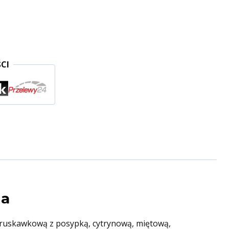
CI
ia
 truskawkową z posypką, cytrynową, miętową,