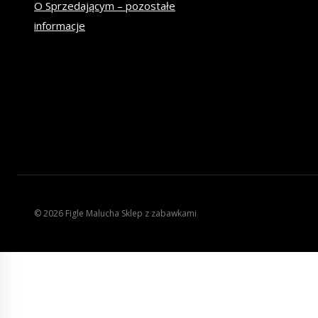
O Sprzedającym – pozostałe
informacje
© 2026 Figle Malucha Sklep z zabawkami