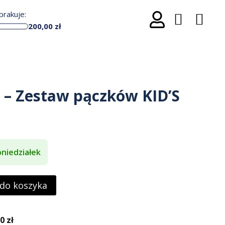
rakuje:
200,00
zł
t – Zestaw pączków KID’S
niedziałek
 do koszyka
 zł