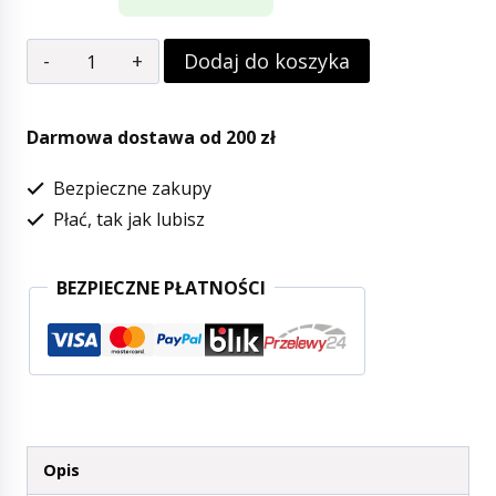
ilość
Dodaj do koszyka
Kid's
Concept
Darmowa dostawa od 200 zł
-
Bezpieczne zakupy
Tunel
Płać, tak jak lubisz
do
zabawy
BEZPIECZNE PŁATNOŚCI
w
kropki,
różowy
Opis