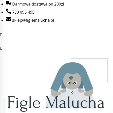
Przejdź
Darmowa dostawa od 200zł
do
730 095 495
treści
sklep@figlemalucha.pl