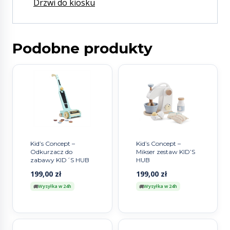
Drzwi do kiosku
Podobne produkty
Kid’s Concept –
Kid’s Concept –
Odkurzacz do
Mikser zestaw KID’S
zabawy KID´S HUB
HUB
199,00
zł
199,00
zł
Wysyłka w 24h
Wysyłka w 24h