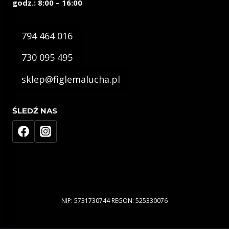
godz.: 8:00 – 16:00
794 464 016
730 095 495
sklep@figlemalucha.pl
ŚLEDŹ NAS
NIP: 5731730744 REGON: 525330076