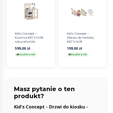
Kid’s Concept –
Kid’s Concept –
Kuchnia KID’S HUB,
Zestaw do herbaty
natural/white
KID’S HUB
599,00
zł
199,00
zł
Wysyłka w 24h
Wysyłka w 24h
Masz pytanie o ten
produkt?
Kid's Concept - Drzwi do kiosku -