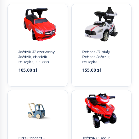
Jeździk J2 czerwony
Pchacz J7 biały
Jeździk, chodzik
Pchacz Jeździk,
muzyka, klakson
muzyka
światła
105,00
zł
155,00
zł
Kid’s Concept –
Jeździk Quad J5