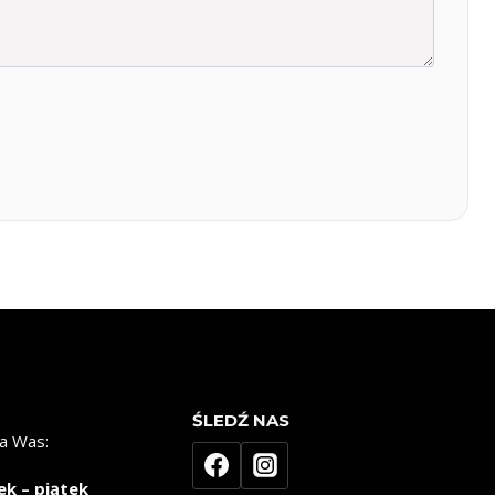
ŚLEDŹ NAS
a Was:
ek – piątek