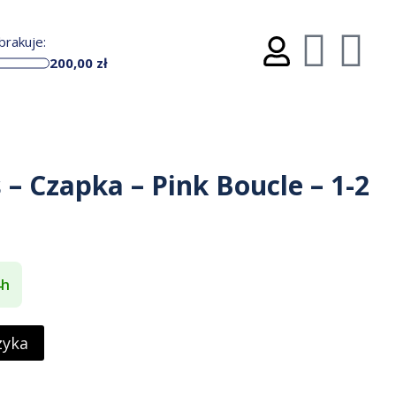
rakuje:
200,00
zł
s – Czapka – Pink Boucle – 1-2
4h
zyka