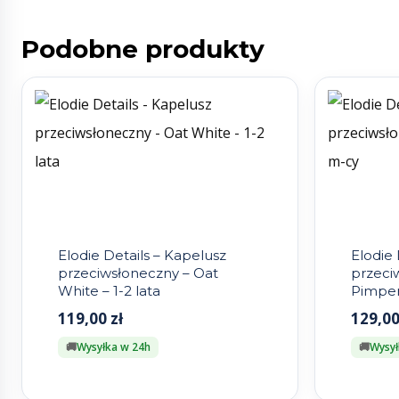
Podobne produkty
Elodie Details – Kapelusz
Elodie 
przeciwsłoneczny – Oat
przeci
White – 1-2 lata
Pimper
119,00
zł
129,0
Wysyłka w 24h
Wysył