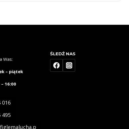
ŚLEDŹ NAS
a Was:
ek – piątek
 – 16:00
4 016
5 495
figlemalucha.p