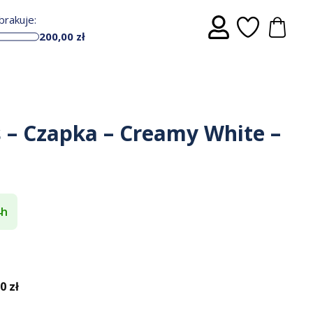
rakuje:
200,00
zł
s – Czapka – Creamy White –
4h
 zł