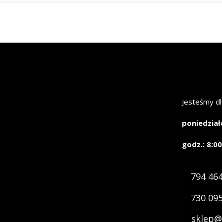
Jesteśmy dl
poniedział
godz.: 8:00
794 46
730 09
sklep@