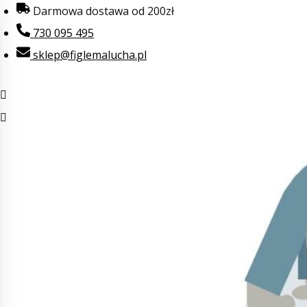
Przejdź
Darmowa dostawa od 200zł
do
730 095 495
treści
sklep@figlemalucha.pl