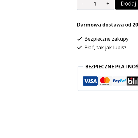
ilość
Dodaj
Drewniane
jedzenie
Darmowa dostawa od 200
makarony
Bezpieczne zakupy
do
Płać, tak jak lubisz
zabawy
akcesoria
BEZPIECZNE PŁATNOŚ
kuchenne
zabawka
Le
Toy
Van