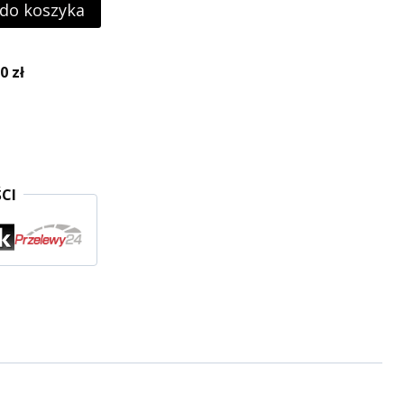
 do koszyka
 zł
CI