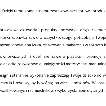
li! Dzięki temu kompletnemu zestawowi akcesoriów i produkt
prawdziwe akcesoria i produkty spożywcze, dzięki czemu ma
ntowa zabawka zawiera wszystko, czego potrzebuje Twoje 
armezan, drewniana łyżka, opakowania makaronu w różnych k
wnoważonych źródeł, nie zawiera plastiku i promuje z
je dziecko rozwija swoje umiejętności motoryczne, manualne
esign i staranne wykonanie zapraszają Twoje dziecko do w
cesoria i zestawy, by bawić się na więcej sposobów. Wszyst
kwalifikowanych rzemieślników z wykorzystaniem etycznych