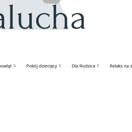
mowląt
Pokój dziecięcy
Dla Rodzica
Relaks na 