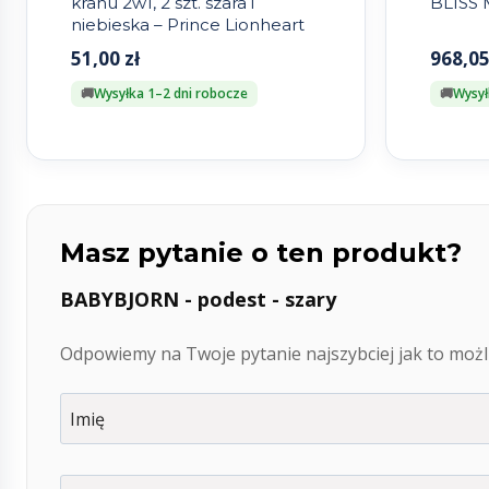
kranu 2w1, 2 szt. szara i
BLISS 
niebieska – Prince Lionheart
51,00
zł
968,0
Wysyłka 1–2 dni robocze
Wysył
Masz pytanie o ten produkt?
BABYBJORN - podest - szary
Odpowiemy na Twoje pytanie najszybciej jak to możli