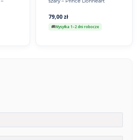
 –
szary – Prince Lionheart
79,00
zł
Wysyłka 1–2 dni robocze