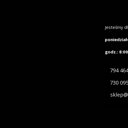
Jesteśmy dl
poniedział
godz.: 8:00
794 46
730 09
sklep@