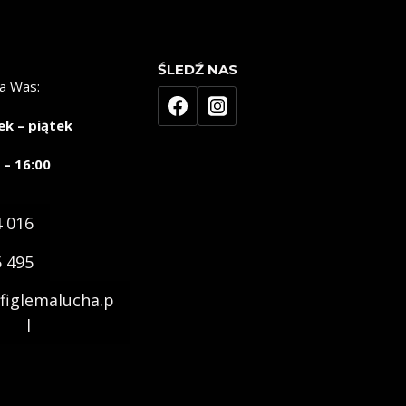
ŚLEDŹ NAS
a Was:
ek – piątek
 – 16:00
4 016
5 495
figlemalucha.p
l