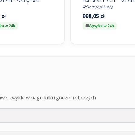
MESH – Szary Beż
BALANCE SOFT MESH
Różowy/Biały
5
zł
968,05
zł
ka w 24h
Wysyłka w 24h
we, zwykle w ciągu kilku godzin roboczych.