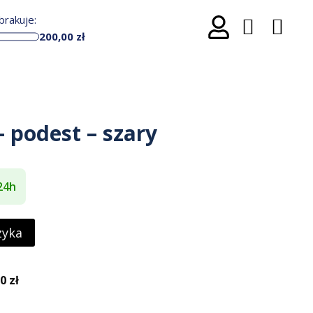
rakuje:
200,00
zł
podest – szary
24h
zyka
 zł