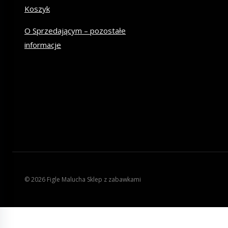
Koszyk
O Sprzedającym – pozostałe
informacje
© 2026 Figle Malucha Sklep z zabawkami