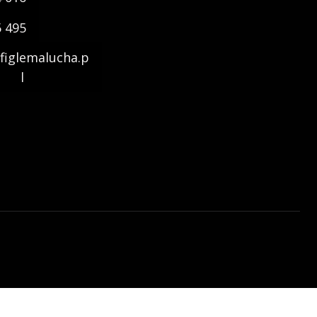
5 495
figlemalucha.p
l