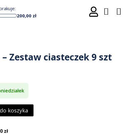
rakuje:
200,00
zł
 – Zestaw ciasteczek 9 szt
niedziałek
 do koszyka
 zł