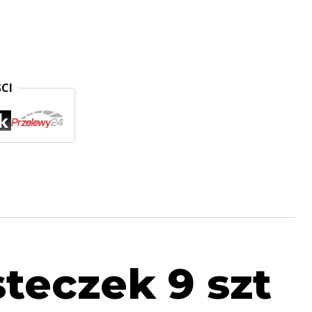
CI
steczek 9 szt