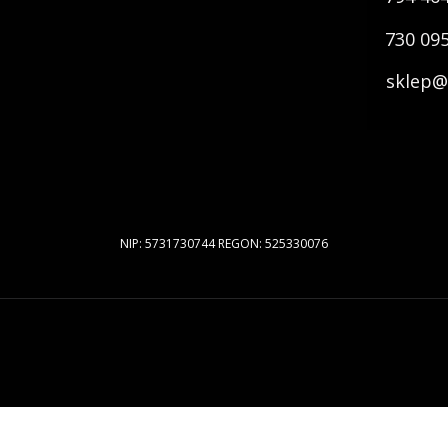
730 09
sklep@
NIP: 5731730744 REGON: 525330076