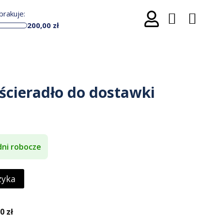
rakuje:
200,00
zł
cieradło do dostawki
dni robocze
zyka
 zł