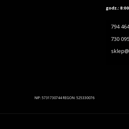
godz.: 8:00
794 46
730 09
sklep@
NIP: 5731730744 REGON: 525330076