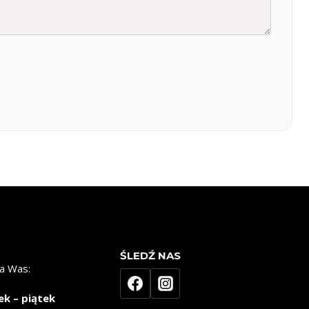
ŚLEDŹ NAS
a Was:
ek – piątek