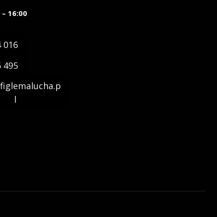
 – 16:00
4 016
5 495
figlemalucha.p
l