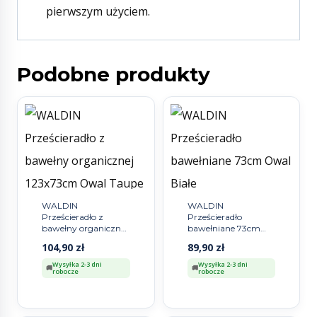
pierwszym użyciem.
Podobne produkty
WALDIN
WALDIN
Prześcieradło z
Prześcieradło
bawełny organicznej
bawełniane 73cm
123x73cm Owal
Owal Białe
104,90
zł
89,90
zł
Taupe
Wysyłka 2-3 dni
Wysyłka 2-3 dni
robocze
robocze