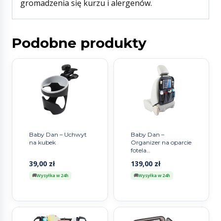
gromadzenia się kurzu i alergenów.
Podobne produkty
Baby Dan – Uchwyt
Baby Dan –
na kubek
Organizer na oparcie
fotela
samochodowego,
39,00
zł
139,00
zł
szary
Wysyłka w 24h
Wysyłka w 24h