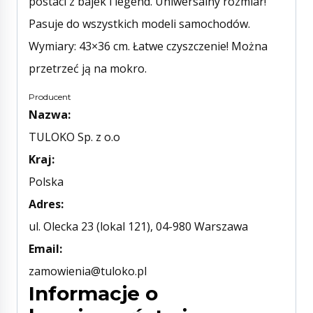
postaci z bajek i legend. Uniwersalny rozmiar!
Pasuje do wszystkich modeli samochodów.
Wymiary: 43×36 cm. Łatwe czyszczenie! Można
przetrzeć ją na mokro.
Producent
Nazwa:
TULOKO Sp. z o.o
Kraj:
Polska
Adres:
ul. Olecka 23 (lokal 121), 04-980 Warszawa
Email:
zamowienia@tuloko.pl
Informacje o