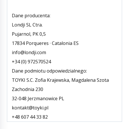
Dane producenta:
Londji SL Ctra.
Pujarnol, PK 0,5
17834 Porqueres · Catalonia ES
info@londji.com
+34 (0) 972570524
Dane podmiotu odpowiedzialnego:
TOYKI S.C. Zofia Krajewska, Magdalena Szota
Zachodnia 230
32-048 Jerzmanowice PL
kontakt@toyki.pl
+48 607 44 33 82