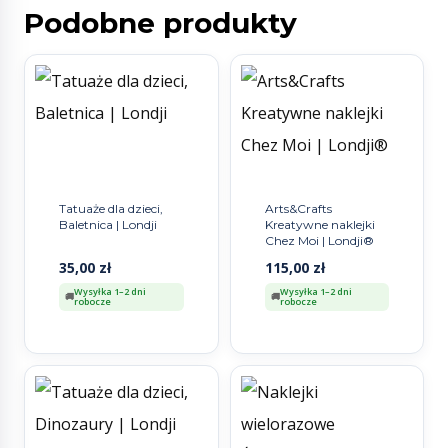
Podobne produkty
Tatuaże dla dzieci,
Arts&Crafts
Baletnica | Londji
Kreatywne naklejki
Chez Moi | Londji®
35,00
zł
115,00
zł
Wysyłka 1–2 dni
Wysyłka 1–2 dni
robocze
robocze