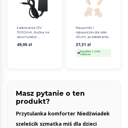
Ładowarka 12V
Nauszniki i
1000mA, Autka na
rękawiczki dla lalki
akumulator,
45 cm, przebieranie
akcesoria
lalek, dzieci Skrallan
49,00
zł
37,31
zł
Wysyłka 1–2 dni
robocze
Masz pytanie o ten
produkt?
Przytulanka komforter Niedźwiadek
szeleścik szmatka miś dla dzieci