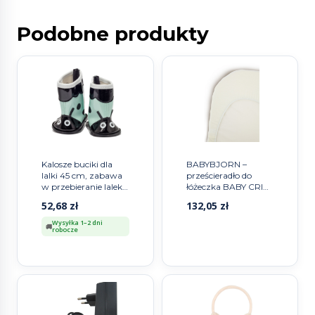
Podobne produkty
Kalosze buciki dla
BABYBJORN –
lalki 45 cm, zabawa
prześcieradło do
w przebieranie lalek,
łóżeczka BABY CRIB,
buty, Skrallan
białe
52,68
zł
132,05
zł
Wysyłka 1–2 dni
robocze