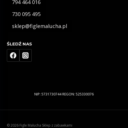
794 464 016
730 095 495
sklep@figlemalucha.pl
ŚLEDŹ NAS
NIP: 5731730744 REGON: 525330076
© 2026 Figle Malucha Sklep z zabawkami