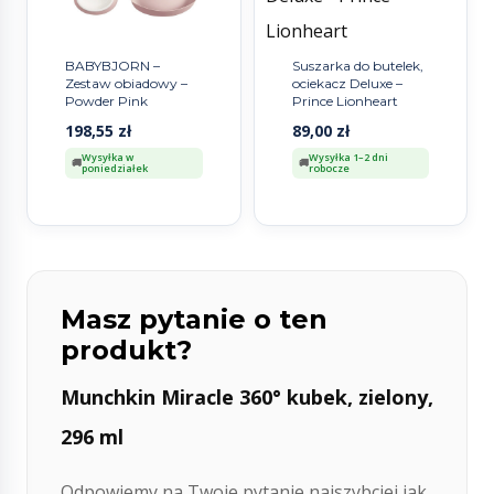
BABYBJORN –
Suszarka do butelek,
Zestaw obiadowy –
ociekacz Deluxe –
Powder Pink
Prince Lionheart
198,55
zł
89,00
zł
Wysyłka w
Wysyłka 1–2 dni
poniedziałek
robocze
Masz pytanie o ten
produkt?
Munchkin Miracle 360° kubek, zielony,
296 ml
Odpowiemy na Twoje pytanie najszybciej jak