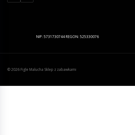
NIP: 5731730744 REGON: 525330076
© 2026 Figle Malucha Sklep z zabawkami