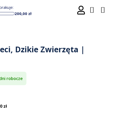
rakuje:
200,00
zł
ci, Dzikie Zwierzęta |
dni robocze
 zł