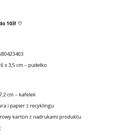
do 103! ♡
580423403
16 x 3,5 cm – pudełko
 7,2 cm – kafelek
ra i papier z recyklingu
urowy karton z nadrukami produktu
t