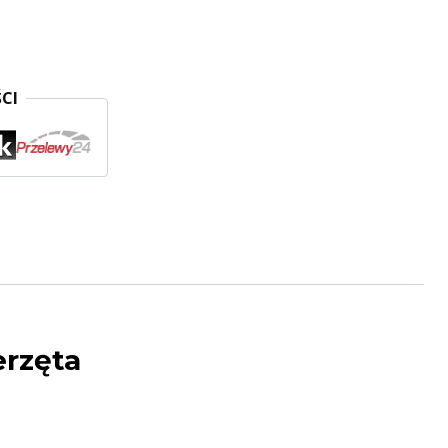
CI
erzęta