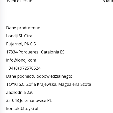
Wiek dziecka
:
3 lata
Dane producenta:
Londji SL Ctra.
Pujarnol, PK 0,5
17834 Porqueres · Catalonia ES
info@londji.com
+34 (0) 972570524
Dane podmiotu odpowiedzialnego:
TOYKI S.C. Zofia Krajewska, Magdalena Szota
Zachodnia 230
32-048 Jerzmanowice PL
kontakt@toyki.pl