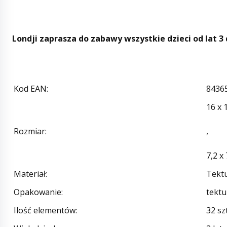
Londji zaprasza do zabawy wszystkie dzieci od lat 3 
Kod EAN
:
8436
16 x 
Rozmiar
:
,
7,2 x
Materiał
:
Tektu
Opakowanie
:
tekt
Ilość elementów
:
32 sz