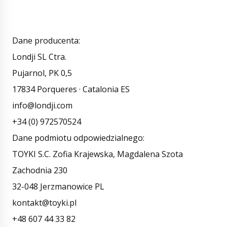
Dane producenta:
Londji SL Ctra.
Pujarnol, PK 0,5
17834 Porqueres · Catalonia ES
info@londji.com
+34 (0) 972570524
Dane podmiotu odpowiedzialnego:
TOYKI S.C. Zofia Krajewska, Magdalena Szota
Zachodnia 230
32-048 Jerzmanowice PL
kontakt@toyki.pl
+48 607 44 33 82