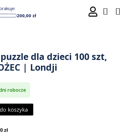
rakuje:
200,00
zł
uzzle dla dzieci 100 szt,
ŻEC | Londji
dni robocze
 do koszyka
 zł