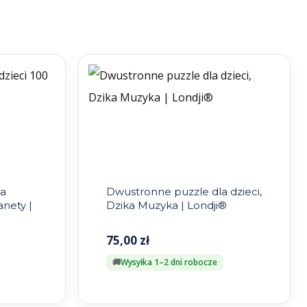
la
Dwustronne puzzle dla dzieci,
anety |
Dzika Muzyka | Londji®
75,00
zł
Wysyłka 1–2 dni robocze