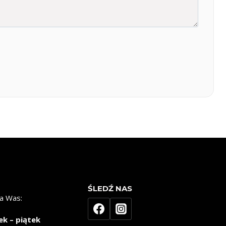
ŚLEDŹ NAS
a Was:
ek – piątek