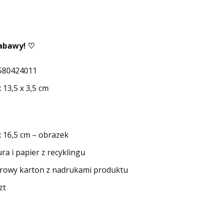
zabawy! ♡
580424011
x 13,5 x 3,5 cm
x 16,5 cm – obrazek
ra i papier z recyklingu
urowy karton z nadrukami produktu
zt