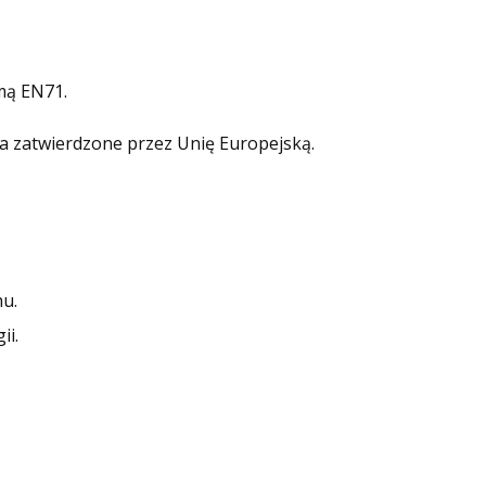
mą EN71.
a zatwierdzone przez Unię Europejską.
hu.
ii.