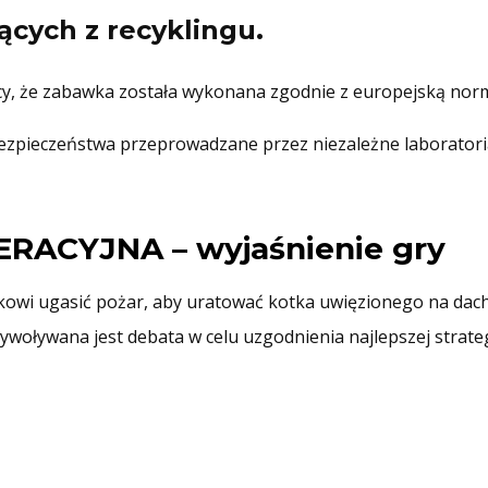
cych z recyklingu.
ący, że zabawka została wykonana zgodnie z europejską nor
bezpieczeństwa przeprowadzane przez niezależne laboratori
RACYJNA – wyjaśnienie gry
kowi ugasić pożar, aby uratować kotka uwięzionego na dac
 wywoływana jest debata w celu uzgodnienia najlepszej strateg