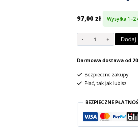
97,00
zł
Wysyłka 1–2 
ilość
Dodaj
Kieszonkowa
Gra
Darmowa dostawa od 200
kooperacyjna
Bezpieczne zakupy
Save
Płać, tak jak lubisz
the
cat
BEZPIECZNE PŁATNOŚ
-
Uratuj
Kotka
|