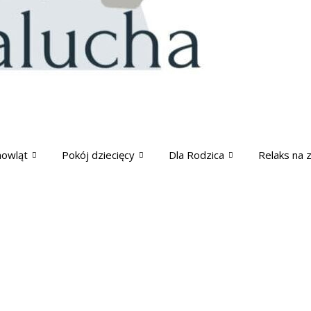
mowląt
Pokój dziecięcy
Dla Rodzica
Relaks na 