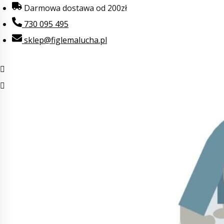
Przejdź
Darmowa dostawa od 200zł
do
730 095 495
treści
sklep@figlemalucha.pl