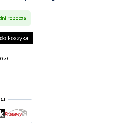
dni robocze
 do koszyka
 zł
CI