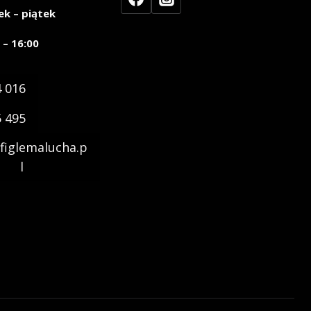
ek – piątek
 – 16:00
4 016
5 495
figlemalucha.p
l