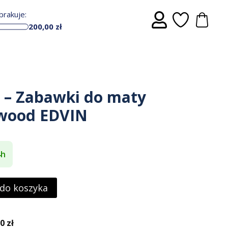
rakuje:
200,00
zł
t – Zabawki do maty
 wood EDVIN
4h
 do koszyka
 zł