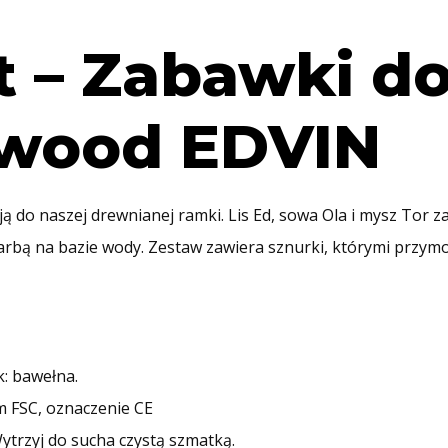
t – Zabawki d
 wood EDVIN
sują do naszej drewnianej ramki. Lis Ed, sowa Ola i mysz To
ą na bazie wody. Zestaw zawiera sznurki, którymi przymocuj
: bawełna.
m FSC, oznaczenie CE
ytrzyj do sucha czystą szmatką.