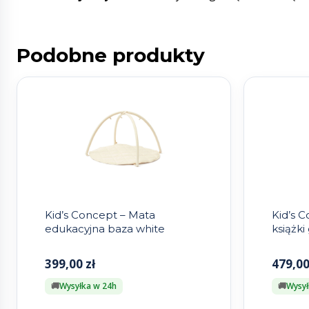
Podobne produkty
Kid’s Concept – Mata
Kid’s 
edukacyjna baza white
książk
399,00
zł
479,0
Wysyłka w 24h
Wysył