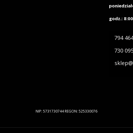
poniedział
godz.: 8:00
794 46
730 09
sklep@
NIP: 5731730744 REGON: 525330076