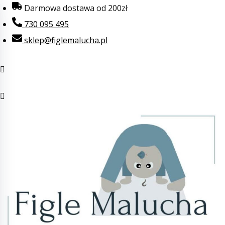
Przejdź
Darmowa dostawa od 200zł
do
730 095 495
treści
sklep@figlemalucha.pl