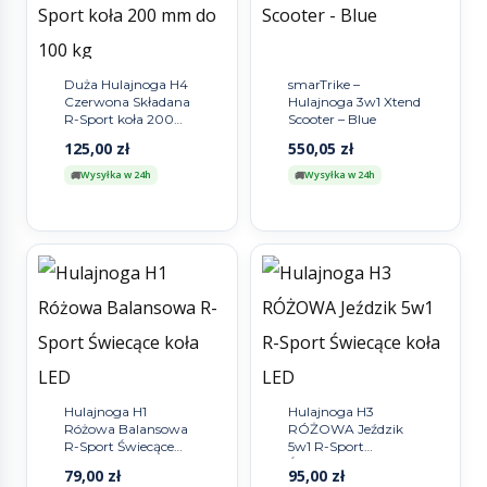
Duża Hulajnoga H4
smarTrike –
Czerwona Składana
Hulajnoga 3w1 Xtend
R-Sport koła 200
Scooter – Blue
mm do 100 kg
125,00
zł
550,05
zł
Wysyłka w 24h
Wysyłka w 24h
Hulajnoga H1
Hulajnoga H3
Różowa Balansowa
RÓŻOWA Jeździk
R-Sport Świecące
5w1 R-Sport
koła LED
Świecące koła LED
79,00
zł
95,00
zł