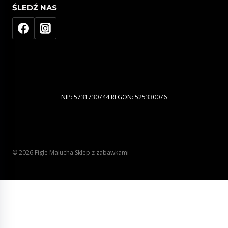
ŚLEDŹ NAS
NIP: 5731730744 REGON: 525330076
© 2026 Figle Malucha Sklep z zabawkami