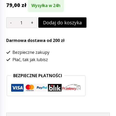
79,00
zł
Wysyłka w 24h
ilość
Dodaj do koszyka
Hulajnoga
H1
Darmowa dostawa od 200 zł
Czerwona
Bezpieczne zakupy
Balansowa
Płać, tak jak lubisz
R-
Sport
BEZPIECZNE PŁATNOŚCI
Świecące
koła
LED