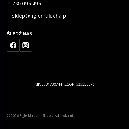
730 095 495
sklep@figlemalucha.pl
ŚLEDŹ NAS
NIP: 5731730744 REGON: 525330076
© 2026 Figle Malucha Sklep z zabawkami