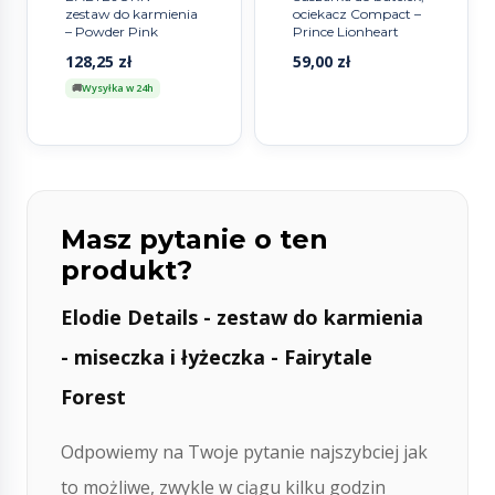
zestaw do karmienia
ociekacz Compact –
– Powder Pink
Prince Lionheart
128,25
zł
59,00
zł
Wysyłka w 24h
Masz pytanie o ten
produkt?
Elodie Details - zestaw do karmienia
- miseczka i łyżeczka - Fairytale
Forest
Odpowiemy na Twoje pytanie najszybciej jak
to możliwe, zwykle w ciągu kilku godzin