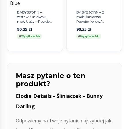
BABYBJORN –
BABYBJORN – 2
zestaw śliniaków
małe śliniaczki
mały/duży – Powder
Powder Yellow/
Blue
Powder Blue
90,25
zł
90,25
zł
Wysyłka w 24h
Wysyłka w 24h
Masz pytanie o ten
produkt?
Elodie Details - Śliniaczek - Bunny
Darling
Odpowiemy na Twoje pytanie najszybciej jak