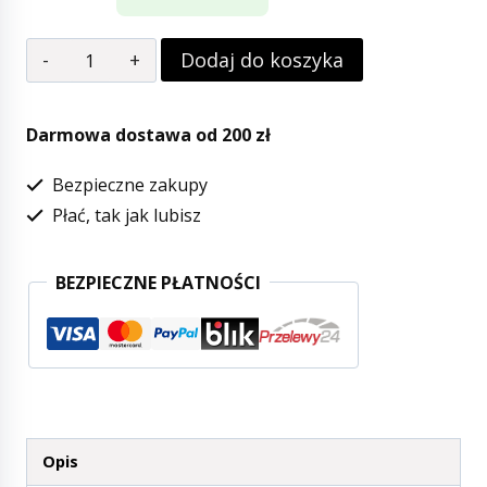
ilość
Dodaj do koszyka
Elodie
Details
Darmowa dostawa od 200 zł
-
Bezpieczne zakupy
Śliniaczek
Płać, tak jak lubisz
-
Bunny
BEZPIECZNE PŁATNOŚCI
Darling
Opis