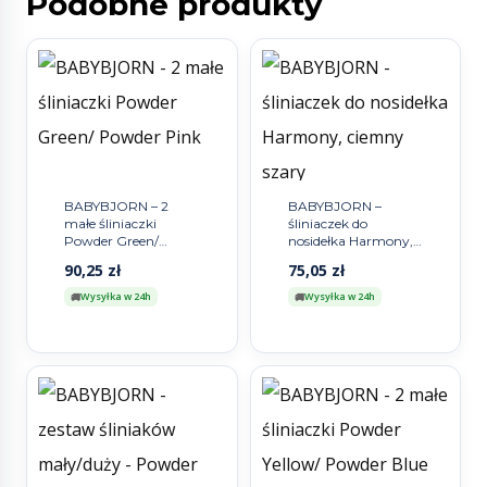
Podobne produkty
BABYBJORN – 2
BABYBJORN –
małe śliniaczki
śliniaczek do
Powder Green/
nosidełka Harmony,
Powder Pink
ciemny szary
90,25
zł
75,05
zł
Wysyłka w 24h
Wysyłka w 24h