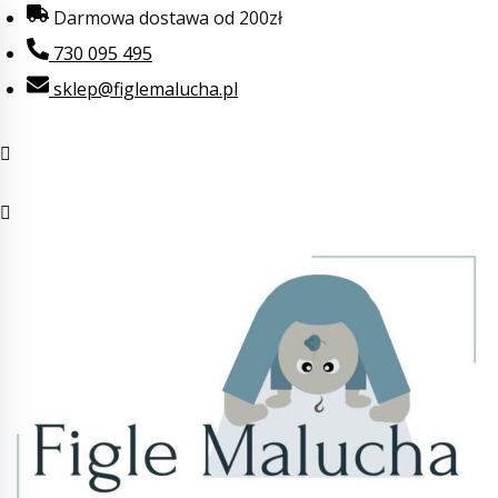
Przejdź
Darmowa dostawa od 200zł
do
730 095 495
treści
sklep@figlemalucha.pl