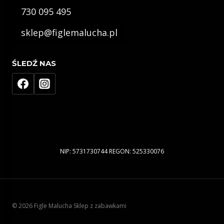
730 095 495
sklep@figlemalucha.pl
ŚLEDŹ NAS
NIP: 5731730744 REGON: 525330076
© 2026 Figle Malucha Sklep z zabawkami