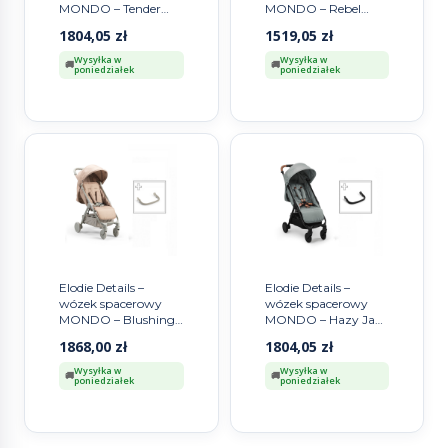
MONDO – Tender
MONDO – Rebel
Taupe + pałąk do
Green
1804,05
zł
1519,05
zł
wózka – ZESTAW
Wysyłka w
Wysyłka w
poniedziałek
poniedziałek
Elodie Details –
Elodie Details –
wózek spacerowy
wózek spacerowy
MONDO – Blushing
MONDO – Hazy Jade
Pink + pałąk do
+ pałąk do wózka –
1868,00
zł
1804,05
zł
wózka – ZESTAW
ZESTAW
Wysyłka w
Wysyłka w
poniedziałek
poniedziałek