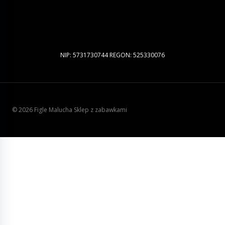
NIP: 5731730744 REGON: 525330076
© 2026 Figle Malucha Sklep z zabawkami