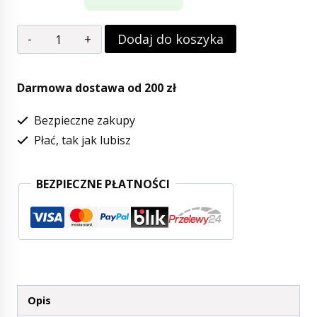
ilość
Dodaj do koszyka
Elodie
Details
Darmowa dostawa od 200 zł
-
Bezpieczne zakupy
Rękawiczki
Płać, tak jak lubisz
-
Blue
BEZPIECZNE PŁATNOŚCI
Garden
0-
12
m-
cy
Opis