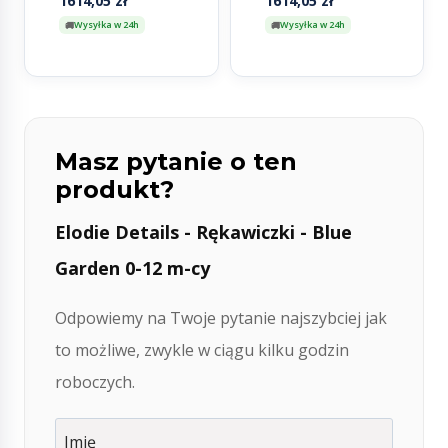
1614,05
zł
1614,05
zł
wózka – ZESTAW
Wysyłka w 24h
Wysyłka w 24h
Masz pytanie o ten
produkt?
Elodie Details - Rękawiczki - Blue
Garden 0-12 m-cy
Odpowiemy na Twoje pytanie najszybciej jak
to możliwe, zwykle w ciągu kilku godzin
roboczych.