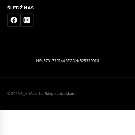
ŚLEDŹ NAS
NIP: 5731730744 REGON: 525330076
© 2026 Figle Malucha Sklep z zabawkami