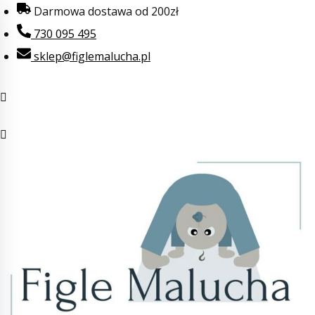
Przejdź
Darmowa dostawa od 200zł
do
730 095 495
treści
sklep@figlemalucha.pl