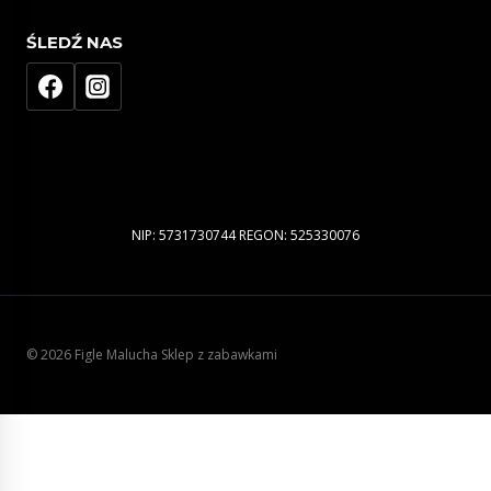
ŚLEDŹ NAS
NIP: 5731730744 REGON: 525330076
© 2026 Figle Malucha Sklep z zabawkami