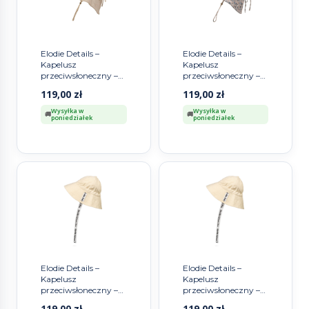
Elodie Details –
Elodie Details –
Kapelusz
Kapelusz
przeciwsłoneczny –
przeciwsłoneczny –
Pure Khaki – 3-100
Blue Garden Light –
119,00
zł
119,00
zł
lata
1-2 lata
Wysyłka w
Wysyłka w
poniedziałek
poniedziałek
Elodie Details –
Elodie Details –
Kapelusz
Kapelusz
przeciwsłoneczny –
przeciwsłoneczny –
Oat White – 6-12 m-
Oat White – 1-2 lata
119,00
zł
119,00
zł