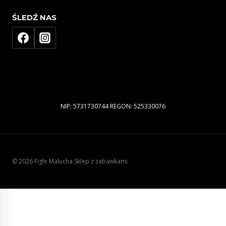
ŚLEDŹ NAS
NIP: 5731730744 REGON: 525330076
© 2026 Figle Malucha Sklep z zabawkami