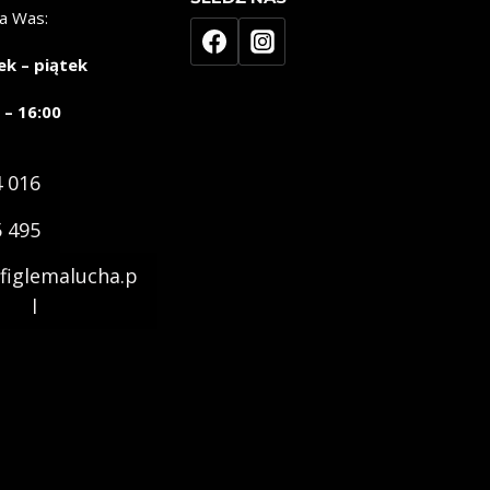
a Was:
ek – piątek
 – 16:00
4 016
5 495
figlemalucha.p
l