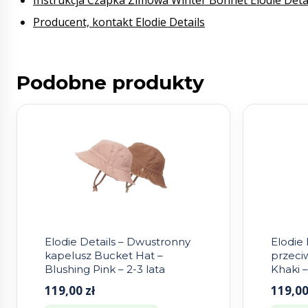
Instrukcja Czapka Zimowa Winter Bonnet Elodie Deta
Producent, kontakt Elodie Details
Podobne produkty
Elodie Details – Dwustronny
Elodie 
kapelusz Bucket Hat –
przeci
Blushing Pink – 2-3 lata
Khaki –
119,00
zł
119,0