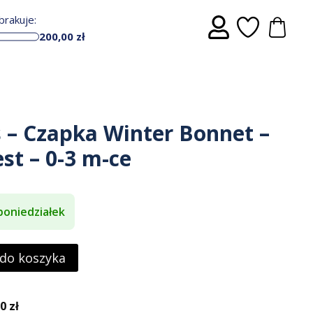
rakuje:
200,00
zł
s – Czapka Winter Bonnet –
est – 0-3 m-ce
poniedziałek
 do koszyka
 zł