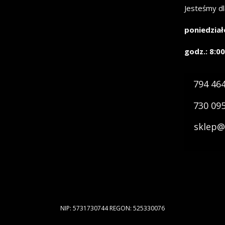
Jesteśmy dl
poniedział
godz.: 8:00
794 46
730 09
sklep@
NIP: 5731730744 REGON: 525330076