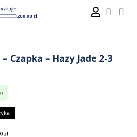
rakuje:
200,00
zł
s – Czapka – Hazy Jade 2-3
4h
zyka
 zł