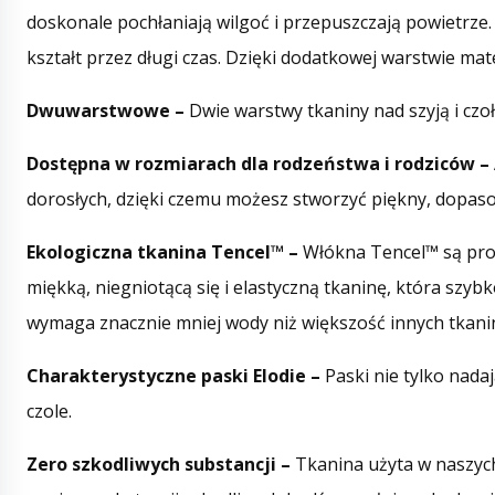
doskonale pochłaniają wilgoć i przepuszczają powietrz
kształt przez długi czas. Dzięki dodatkowej warstwie m
Dwuwarstwowe –
Dwie warstwy tkaniny nad szyją i cz
Dostępna w rozmiarach dla rodzeństwa i rodziców –
dorosłych, dzięki czemu możesz stworzyć piękny, dopasow
Ekologiczna tkanina Tencel™ –
Włókna Tencel™ są pro
miękką, niegniotącą się i elastyczną tkaninę, która szybk
wymaga znacznie mniej wody niż większość innych tkani
Charakterystyczne paski Elodie –
Paski nie tylko nad
czole.
Zero szkodliwych substancji –
Tkanina użyta w naszych