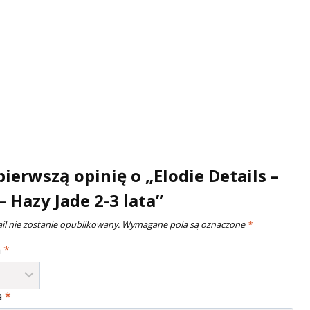
pierwszą opinię o „Elodie Details –
 Hazy Jade 2-3 lata”
il nie zostanie opublikowany.
Wymagane pola są oznaczone
*
a
*
a
*