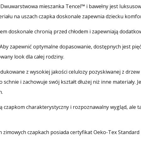
e. Dwuwarstwowa mieszanka Tencel™ i bawełny jest luksusow
ateriału na uszach czapka doskonale zapewnia dziecku komfo
ołem doskonale chronią przed chłodem i zapewniają dodatko
Aby zapewnić optymalne dopasowanie, dostępnych jest pię
any look dla całej rodziny.
dukowane z wysokiej jakości celulozy pozyskiwanej z drzew
o schnie i zachowuje swój kształt dłużej niż inne materiały.
n.
ają czapkom charakterystyczny i rozpoznawalny wygląd, ale 
 zimowych czapkach posiada certyfikat Oeko-Tex Standard 10