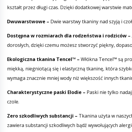
kształt przez długi czas. Dzięki dodatkowej warstwie m
Dwuwarstwowe –
Dwie warstwy tkaniny nad szyją i cz
Dostępna w rozmiarach dla rodzeństwa i rodziców –
dorosłych, dzięki czemu możesz stworzyć piękny, dopasow
Ekologiczna tkanina Tencel™ –
Włókna Tencel™ są pro
miękką, niegniotącą się i elastyczną tkaninę, która szybk
wymaga znacznie mniej wody niż większość innych tkani
Charakterystyczne paski Elodie –
Paski nie tylko nad
czole.
Zero szkodliwych substancji –
Tkanina użyta w naszych
zawiera substancji szkodliwych bądź wywołujących alergi