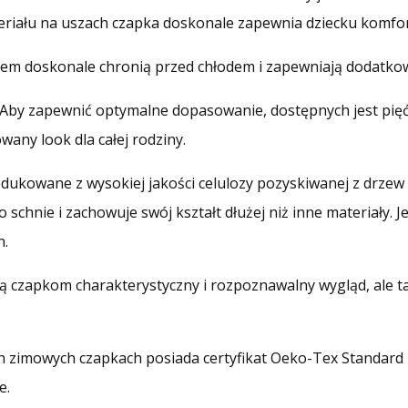
ateriału na uszach czapka doskonale zapewnia dziecku komfo
ołem doskonale chronią przed chłodem i zapewniają dodatko
Aby zapewnić optymalne dopasowanie, dostępnych jest pię
any look dla całej rodziny.
dukowane z wysokiej jakości celulozy pozyskiwanej z drzew
o schnie i zachowuje swój kształt dłużej niż inne materiały.
n.
ają czapkom charakterystyczny i rozpoznawalny wygląd, ale 
 zimowych czapkach posiada certyfikat Oeko-Tex Standard 10
e.