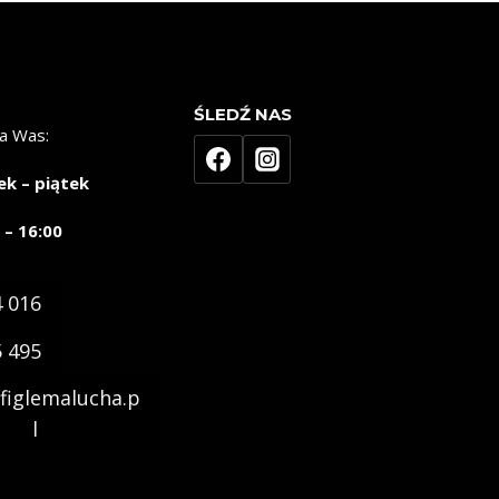
ŚLEDŹ NAS
a Was:
ek – piątek
 – 16:00
4 016
5 495
figlemalucha.p
l