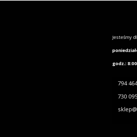
Jesteśmy dl
poniedział
godz.: 8:00
794 46
730 09
sklep@