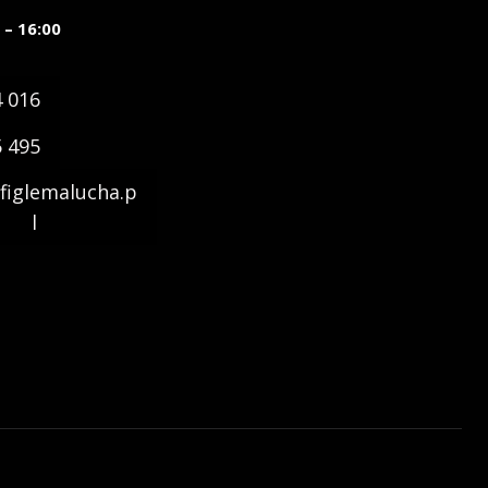
 – 16:00
4 016
5 495
figlemalucha.p
l