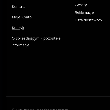
Zwroty
Kontakt
Reklamacje
Moje Konto
Lista dostawców
Koszyk
O Sprzedającym – pozostałe
informacje
© 2026 Figle Malucha Sklep z zabawkami