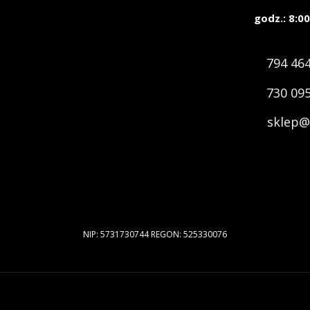
godz.: 8:00
794 46
730 09
sklep@
NIP: 5731730744 REGON: 525330076