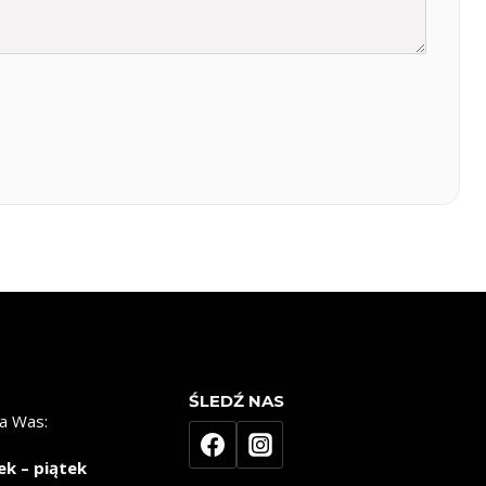
ŚLEDŹ NAS
a Was:
ek – piątek