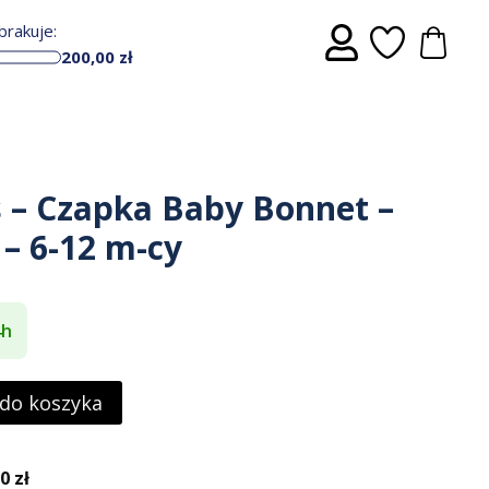
rakuje:
200,00
zł
s – Czapka Baby Bonnet –
– 6-12 m-cy
4h
 do koszyka
 zł